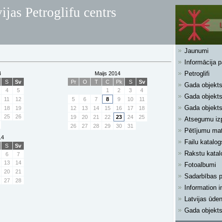
ijas Petroglifu centrs
Jaunumi
Informācija 
Petroglifi
4
Maijs 2014
S
Sv
Pr
O
T
C
Pk
S
Sv
Gada objekt
4
5
1
2
3
4
Gada objekt
11
12
5
6
7
8
9
10
11
Gada objekt
18
19
12
13
14
15
16
17
18
25
26
19
20
21
22
23
24
25
Atsegumu iz
26
27
28
29
30
31
Pētījumu mate
14
Failu katalog
S
Sv
Rakstu katal
6
7
13
14
Fotoalbumi
20
21
Sadarbības p
27
28
Information i
Latvijas ūden
Gada objekt