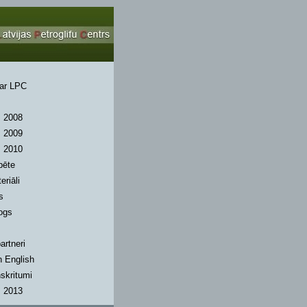
par LPC
s 2008
s 2009
s 2010
pēte
riāli
s
ogs
artneri
n English
skritumi
s 2013