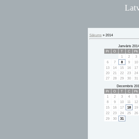
Latv
Sākums
»
2014
Janvāris 201
Pr
O
T
C
Pk
1
2
3
6
7
8
9
10
13
14
15
16
17
20
21
22
23
24
27
28
29
30
31
Decembris 20
Pr
O
T
C
Pk
1
2
3
4
5
8
9
10
11
12
15
16
17
18
19
22
23
24
25
26
29
30
31