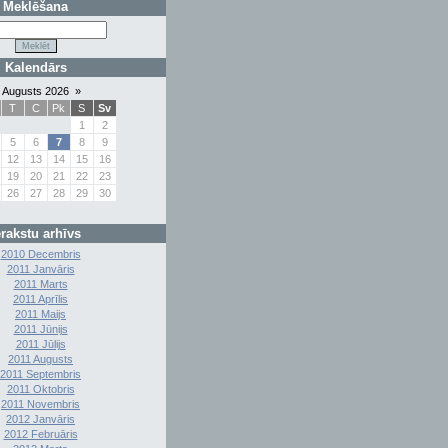
Meklēšana
Kalendārs
Augusts 2026
»
T
C
Pk
S
Sv
1
2
5
6
7
8
9
12
13
14
15
16
19
20
21
22
23
26
27
28
29
30
erakstu arhīvs
2010 Decembris
2011 Janvāris
2011 Marts
2011 Aprīlis
2011 Maijs
2011 Jūnijs
2011 Jūlijs
2011 Augusts
2011 Septembris
2011 Oktobris
2011 Novembris
2012 Janvāris
2012 Februāris